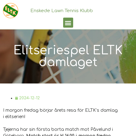
Enskede Lawn Tennis Klubb
Elitseriespel ELTK
damlaget
2024-12-12
I morgon fredag börjar årets resa för ELTK’s damlag
i elitserien!
Tjejerna har sin första borta match mot Påvelund i
Göteborg.
Match start är kl 16.00 i morgon fredag