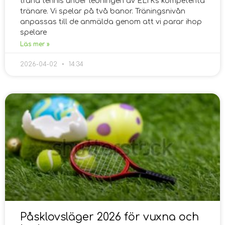
träna tennis under ledningen av ELTKs kompetenta
tränare. Vi spelar på två banor. Träningsnivån
anpassas till de anmälda genom att vi parar ihop
spelare
Läs mer »
2026-04-02
14:34
Påsklovsläger 2026 för vuxna och