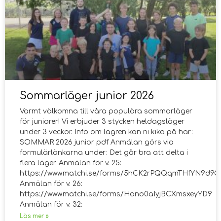
Sommarläger junior 2026
Varmt välkomna till våra populära sommarläger
för juniorer! Vi erbjuder 3 stycken heldagsläger
under 3 veckor. Info om lägren kan ni kika på här:
SOMMAR 2026 junior pdf Anmälan görs via
formulärlänkarna under: Det går bra att delta i
flera läger. Anmälan för v. 25:
https://www.matchi.se/forms/5hCK2rPQQqmTHfYN9d9Q
Anmälan för v. 26:
https://www.matchi.se/forms/Hono0aIyjBCXmsxeyYD9
Anmälan för v. 32:
Läs mer »