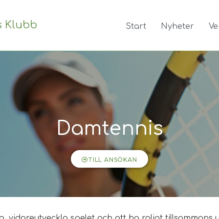
s Klubb
Start
Nyheter
Ve
Damtennis
TILL ANSÖKAN
, vidareutveckla spelet och att ha roligt tillsammans 