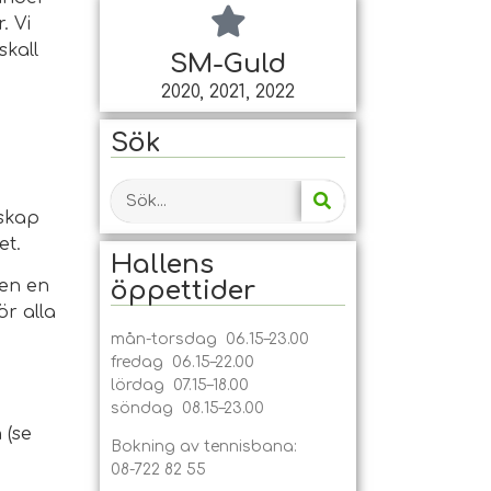
. Vi
skall
SM-Guld
2020, 2021, 2022
Sök
rskap
et.
Hallens
öppet­tider
en en
ör alla
mån-torsdag 06.15–23.00
fredag 06.15–22.00
lördag 07.15–18.00
söndag 08.15–23.00
 (se
Bokning av tennisbana:
08-722 82 55