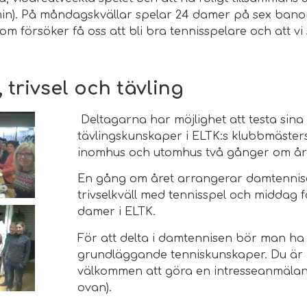
min). På måndagskvällar spelar 24 damer på sex banor
 försöker få oss att bli bra tennisspelare och att vi 
 trivsel och tävling
Deltagarna har möjlighet att testa sina
tävlingskunskaper i ELTK:s klubbmäste
inomhus och utomhus två gånger om år
En gång om året arrangerar damtennis
trivselkväll med tennisspel och middag f
damer i ELTK.
För att delta i damtennisen bör man ha
grundläggande tenniskunskaper. Du är
välkommen att göra en intresseanmälan
ovan).