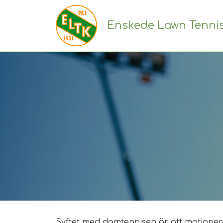
Enskede Lawn Tenni
Syftet med damtennisen är att motionera