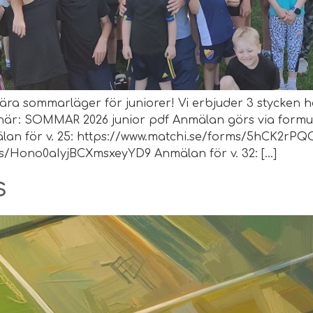
ära sommarläger för juniorer! Vi erbjuder 3 stycken 
 här: SOMMAR 2026 junior pdf Anmälan görs via formu
Anmälan för v. 25: https://www.matchi.se/forms/5hCK2
ms/Hono0aIyjBCXmsxeyYD9 Anmälan för v. 32: […]
s