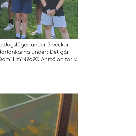
heldagsläger under 3 veckor.
lärlänkarna under: Det går
rPQQqmTHfYN9d9Q Anmälan för v.