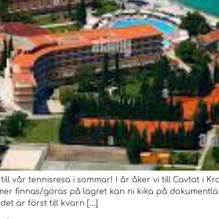
till vår tennisresa i sommar! I år åker vi till Cavtat i K
mmer finnas/göras på lägret kan ni kika på dokumentlä
et är först till kvarn […]