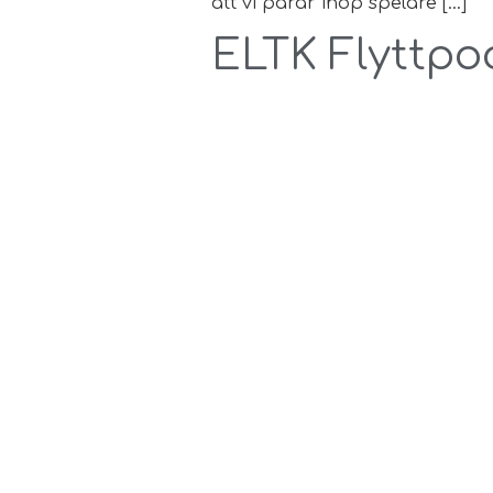
att vi parar ihop spelare […]
ELTK Flyttpo