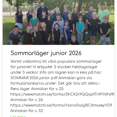
Sommarläger junior 2026
Varmt välkomna till våra populära sommarläger
för juniorer! Vi erbjuder 3 stycken heldagsläger
under 3 veckor. Info om lägren kan ni kika på här:
SOMMAR 2026 junior pdf Anmälan görs via
formulärlänkarna under: Det går bra att delta i
flera läger. Anmälan för v. 25:
https://www.matchi.se/forms/5hCK2rPQQqmTHfYN9d9Q
Anmälan för v. 26:
https://www.matchi.se/forms/Hono0aIyjBCXmsxeyYD9
Anmälan för v. 32: