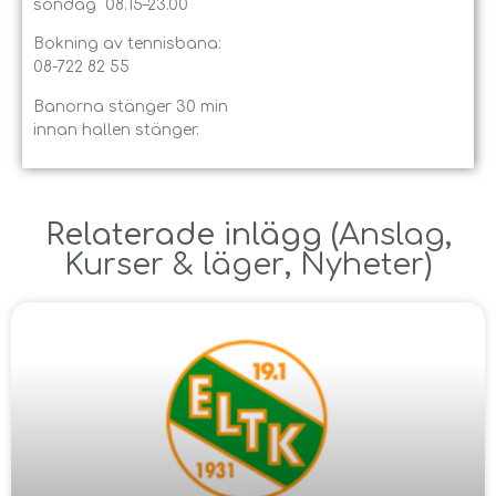
söndag 08.15–23.00
Bokning av tennisbana:
08-722 82 55
Banorna stänger 30 min
innan hallen stänger.
Relaterade inlägg ​(
Anslag
,
Kurser & läger
,
Nyheter
)