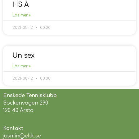
HS A
Läs mer »
2021-08-12
00:00
Unisex
Läs mer »
2021-08-12
00:00
Enskede Tennisklubb
Sockenvägen 290
120 40 Årsta
Kontakt
jasmin@eltk.se