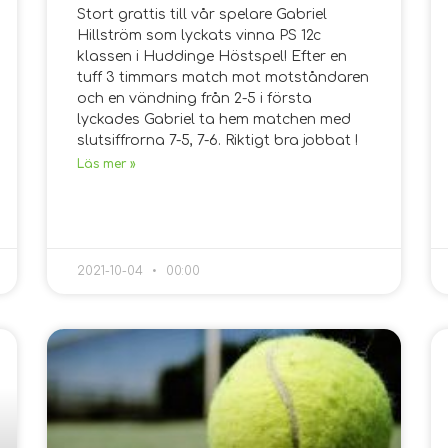
Stort grattis till vår spelare Gabriel
Hillström som lyckats vinna PS 12c
klassen i Huddinge Höstspel! Efter en
tuff 3 timmars match mot motståndaren
och en vändning från 2-5 i första
lyckades Gabriel ta hem matchen med
slutsiffrorna 7-5, 7-6. Riktigt bra jobbat !
Läs mer »
2021-10-04
00:00