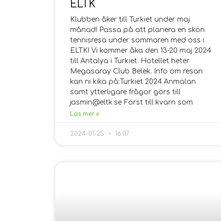
ELTK
Klubben åker till Turkiet under maj
månad! Passa på att planera en skön
tennisresa under sommaren med oss i
ELTK! Vi kommer åka den 13-20 maj 2024
till Antalya i Turkiet. Hotellet heter
Megasaray Club Belek. Info om resan
kan ni kika på:Turkiet 2024 Anmälan
samt ytterligare frågor görs till
jasmin@eltk.se Först till kvarn som
Läs mer »
2024-01-25
16:07