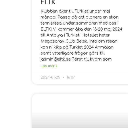
ELTK
Klubben åker till Turkiet under maj
månad! Passa på att planera en skön
tennisresa under sommaren med oss i
ELTK! Vi kommer åka den 13-20 maj 2024
till Antalya i Turkiet. Hotellet heter
Megasaray Club Belek. Info om resan
kan ni kika på:Turkiet 2024 Anmälan
samt ytterligare frågor görs till
jasmin@eltk.se Först till kvarn som
Läs mer »
2024-01-25
16:07