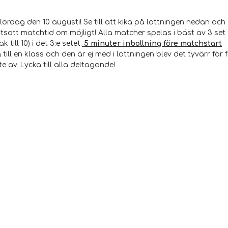
ördag den 10 augusti! Se till att kika på lottningen nedan och
tsatt matchtid om möjligt! Alla matcher spelas i bäst av 3 set
till 10) i det 3:e setet.
5 minuter inbollning före matchstart
ill en klass och den är ej med i lottningen blev det tyvärr för 
e av. Lycka till alla deltagande!