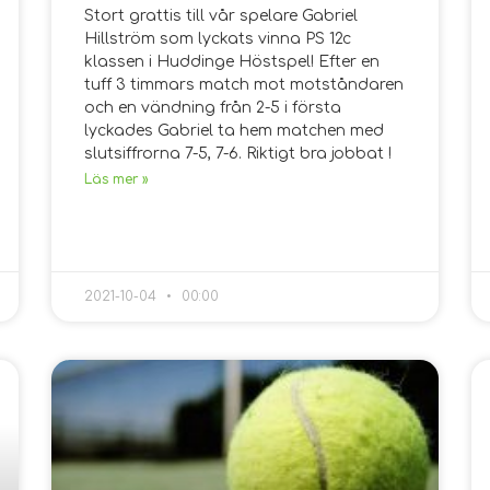
Stort grattis till vår spelare Gabriel
Hillström som lyckats vinna PS 12c
klassen i Huddinge Höstspel! Efter en
tuff 3 timmars match mot motståndaren
och en vändning från 2-5 i första
lyckades Gabriel ta hem matchen med
slutsiffrorna 7-5, 7-6. Riktigt bra jobbat !
Läs mer »
2021-10-04
00:00