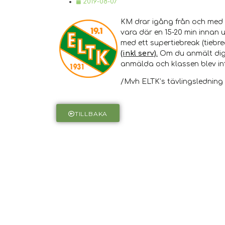
2019-08-07
KM drar igång från och med l
vara där en 15-20 min innan u
med ett supertiebreak (tiebreak 
(inkl serv).
Om du anmält dig t
anmälda och klassen blev int
/Mvh ELTK’s tävlingsledning
TILLBAKA