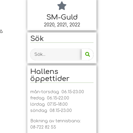
SM-Guld
2020, 2021, 2022
få
Sök
Hallens
öppet­tider
mån-torsdag 06.15–23.00
fredag 06.15–22.00
lördag 07.15–18.00
söndag 08.15–23.00
Bokning av tennisbana:
08-722 82 55