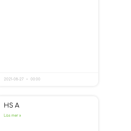
2021-08-27
00:00
HS A
Läs mer »