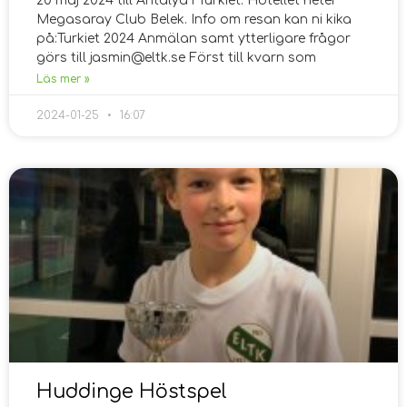
20 maj 2024 till Antalya i Turkiet. Hotellet heter
Megasaray Club Belek. Info om resan kan ni kika
på:Turkiet 2024 Anmälan samt ytterligare frågor
görs till jasmin@eltk.se Först till kvarn som
Läs mer »
2024-01-25
16:07
Huddinge Höstspel