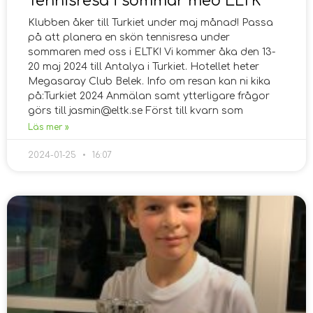
Tennisresa i sommar med ELTK
Klubben åker till Turkiet under maj månad! Passa
på att planera en skön tennisresa under
sommaren med oss i ELTK! Vi kommer åka den 13-
20 maj 2024 till Antalya i Turkiet. Hotellet heter
Megasaray Club Belek. Info om resan kan ni kika
på:Turkiet 2024 Anmälan samt ytterligare frågor
görs till jasmin@eltk.se Först till kvarn som
Läs mer »
2024-01-25
16:07