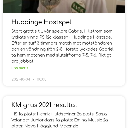
Huddinge Höstspel
Stort grattis till vår spelare Gabriel Hillström som
lyckats vinna PS 12c klassen i Huddinge Höstspel!
Efter en tuff 3 timmars match mot motståndaren
och en vändning från 2-5 i första lyckades Gabriel
ta hem matchen med slutsiffrorna 7-5, 7-6. Riktigt
bra jobbat !
Läs mer »
2021-10-04
00:00
KM grus 2021 resultat
HS 1a plats: Henrik Huldschiner 2a plats: Sasja
Velander Juniorklass 1a plats: Emina Mulisic 2a
plats: Nova Hägglund-Mckenzie