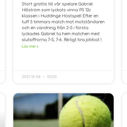
Stort grattis till vår spelare Gabriel
Hillström som lyckats vinna PS 12c
klassen i Huddinge Höstspel! Efter en
tuff 3 timmars match mot motståndaren
och en vändning från 2-5 i första
lyckades Gabriel ta hem matchen med
slutsiffrorna 7-5, 7-6. Riktigt bra jobbat !
Läs mer »
2021-10-04
00:00