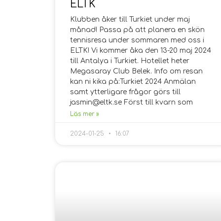
ELTK
Klubben åker till Turkiet under maj
månad! Passa på att planera en skön
tennisresa under sommaren med oss i
ELTK! Vi kommer åka den 13-20 maj 2024
till Antalya i Turkiet. Hotellet heter
Megasaray Club Belek. Info om resan
kan ni kika på:Turkiet 2024 Anmälan
samt ytterligare frågor görs till
jasmin@eltk.se Först till kvarn som
Läs mer »
2024-01-25
16:07