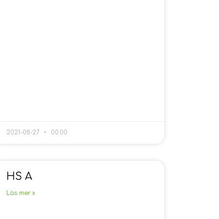
2021-08-27
00:00
HS A
Läs mer »