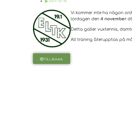
2017-10-16
Vi kommer inte ha någon ord
lördagen den
4 november
då
Detta gäller vuxtennis, damte
All träning återupptas på m
TILLBAKA