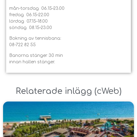
mån-torsdag 06.15–23.00
fredag 06.15–22.00
lördag 07.15–18.00
söndag 08.15–23.00
Bokning av tennisbana:
08-722 82 55
Banorna stänger 30 min
innan hallen stänger.
Relaterade inlägg ​(
cWeb
)