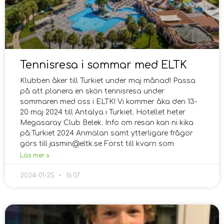
Tennisresa i sommar med ELTK
Klubben åker till Turkiet under maj månad! Passa
på att planera en skön tennisresa under
sommaren med oss i ELTK! Vi kommer åka den 13-
20 maj 2024 till Antalya i Turkiet. Hotellet heter
Megasaray Club Belek. Info om resan kan ni kika
på:Turkiet 2024 Anmälan samt ytterligare frågor
görs till jasmin@eltk.se Först till kvarn som
Läs mer »
2024-01-25
16:07