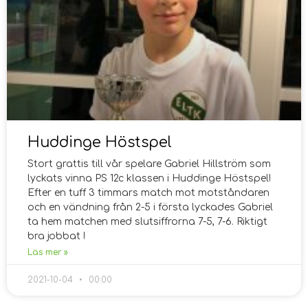
Huddinge Höstspel
Stort grattis till vår spelare Gabriel Hillström som
lyckats vinna PS 12c klassen i Huddinge Höstspel!
Efter en tuff 3 timmars match mot motståndaren
och en vändning från 2-5 i första lyckades Gabriel
ta hem matchen med slutsiffrorna 7-5, 7-6. Riktigt
bra jobbat !
Läs mer »
2021-10-04
00:00