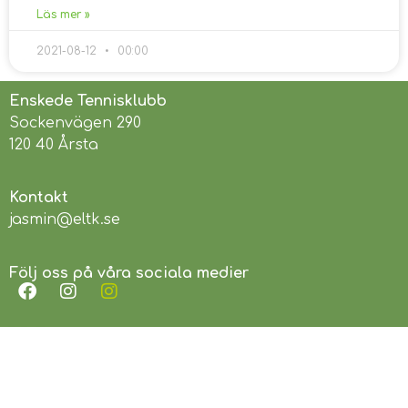
Läs mer »
2021-08-12
00:00
Enskede Tennisklubb
Sockenvägen 290
120 40 Årsta
Kontakt
jasmin@eltk.se
Följ oss på våra sociala medier
Länkar
Enskede Rackethall
Svenska Tennisförbundet