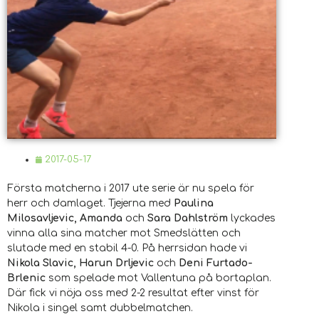
2017-05-17
Första matcherna i 2017 ute serie är nu spela för
herr och damlaget. Tjejerna med
Paulina
Milosavljevic, Amanda
och
Sara Dahlström
lyckades
vinna alla sina matcher mot Smedslätten och
slutade med en stabil 4-0. På herrsidan hade vi
Nikola Slavic, Harun Drljevic
och
Deni Furtado-
Brlenic
som spelade mot Vallentuna på bortaplan.
Där fick vi nöja oss med 2-2 resultat efter vinst för
Nikola i singel samt dubbelmatchen.