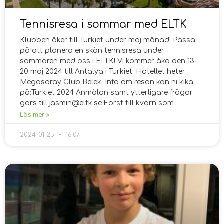
Tennisresa i sommar med ELTK
Klubben åker till Turkiet under maj månad! Passa
på att planera en skön tennisresa under
sommaren med oss i ELTK! Vi kommer åka den 13-
20 maj 2024 till Antalya i Turkiet. Hotellet heter
Megasaray Club Belek. Info om resan kan ni kika
på:Turkiet 2024 Anmälan samt ytterligare frågor
görs till jasmin@eltk.se Först till kvarn som
Läs mer »
2024-01-25
16:07