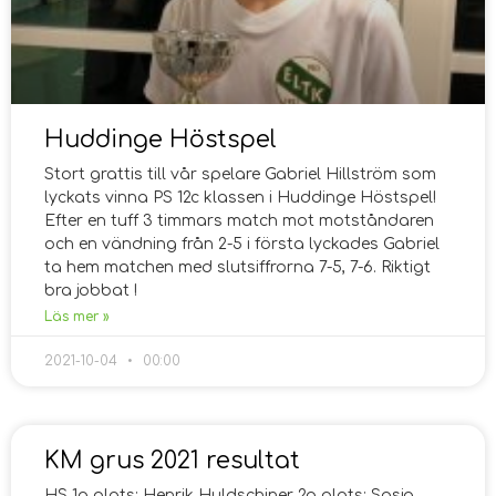
Huddinge Höstspel
Stort grattis till vår spelare Gabriel Hillström som
lyckats vinna PS 12c klassen i Huddinge Höstspel!
Efter en tuff 3 timmars match mot motståndaren
och en vändning från 2-5 i första lyckades Gabriel
ta hem matchen med slutsiffrorna 7-5, 7-6. Riktigt
bra jobbat !
Läs mer »
2021-10-04
00:00
KM grus 2021 resultat
HS 1a plats: Henrik Huldschiner 2a plats: Sasja