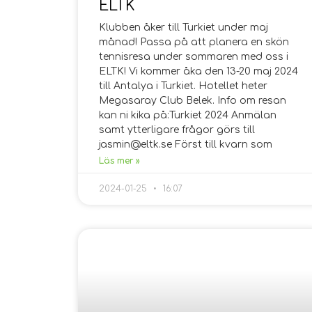
ELTK
Klubben åker till Turkiet under maj
månad! Passa på att planera en skön
tennisresa under sommaren med oss i
ELTK! Vi kommer åka den 13-20 maj 2024
till Antalya i Turkiet. Hotellet heter
Megasaray Club Belek. Info om resan
kan ni kika på:Turkiet 2024 Anmälan
samt ytterligare frågor görs till
jasmin@eltk.se Först till kvarn som
Läs mer »
2024-01-25
16:07