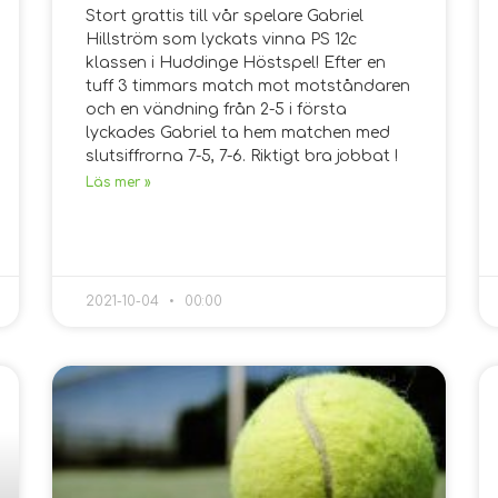
Stort grattis till vår spelare Gabriel
Hillström som lyckats vinna PS 12c
klassen i Huddinge Höstspel! Efter en
tuff 3 timmars match mot motståndaren
och en vändning från 2-5 i första
lyckades Gabriel ta hem matchen med
slutsiffrorna 7-5, 7-6. Riktigt bra jobbat !
Läs mer »
2021-10-04
00:00