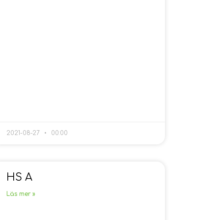
2021-08-27
00:00
HS A
Läs mer »