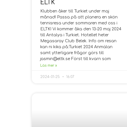
ELTK
Klubben åker till Turkiet under maj
månad! Passa på att planera en skön
tennisresa under sommaren med oss i
ELTK! Vi kommer åka den 13-20 maj 2024
till Antalya i Turkiet. Hotellet heter
Megasaray Club Belek. Info om resan
kan ni kika på:Turkiet 2024 Anmälan
samt ytterligare frågor görs till
jasmin@eltk.se Först till kvarn som
Läs mer »
2024-01-25
16:07