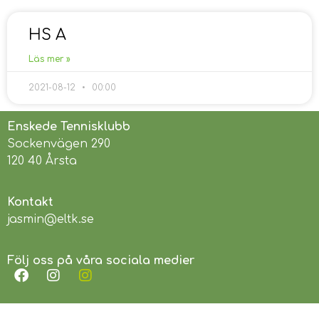
HS A
Läs mer »
2021-08-12
00:00
Enskede Tennisklubb
Sockenvägen 290
120 40 Årsta
Kontakt
jasmin@eltk.se
Följ oss på våra sociala medier
Länkar