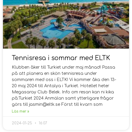
Tennisresa i sommar med ELTK
Klubben åker till Turkiet under maj månad! Passa
på att planera en skön tennisresa under
sommaren med oss i ELTK! Vi kommer åka den 13-
20 maj 2024 till Antalya i Turkiet. Hotellet heter
Megasaray Club Belek. Info om resan kan ni kika
på:Turkiet 2024 Anmälan samt ytterligare frågor
görs till jasmin@eltk.se Först till kvarn som
Läs mer »
2024-01-25
16:07