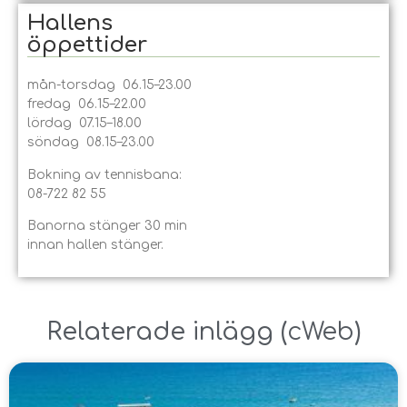
Hallens
öppet­tider
mån-torsdag 06.15–23.00
fredag 06.15–22.00
lördag 07.15–18.00
söndag 08.15–23.00
Bokning av tennisbana:
08-722 82 55
Banorna stänger 30 min
innan hallen stänger.
Relaterade inlägg ​(
cWeb
)