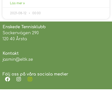
Läs mer »
2021-08-12
00:00
Enskede Tennisklubb
Sockenvägen 290
120 40 Årsta
Kontakt
jasmin@eltk.se
Följ oss på våra sociala medier
Länkar
Enskede Rackethall
Svenska Tennisförbundet