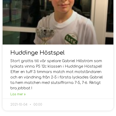
Huddinge Höstspel
Stort grattis till vår spelare Gabriel Hillström som
lyckats vinna PS 12c klassen i Huddinge Höstspel!
Efter en tuff 3 timmars match mot motståndaren
och en vändning från 2-5 i första lyckades Gabriel
ta hem matchen med slutsiffrorna 7-5, 7-6. Riktigt
bra jobbat !
Läs mer »
2021-10-04
00:00