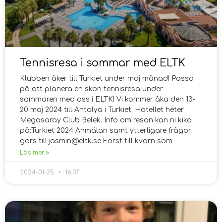
Tennisresa i sommar med ELTK
Klubben åker till Turkiet under maj månad! Passa
på att planera en skön tennisresa under
sommaren med oss i ELTK! Vi kommer åka den 13-
20 maj 2024 till Antalya i Turkiet. Hotellet heter
Megasaray Club Belek. Info om resan kan ni kika
på:Turkiet 2024 Anmälan samt ytterligare frågor
görs till jasmin@eltk.se Först till kvarn som
Läs mer »
2024-01-25
16:07