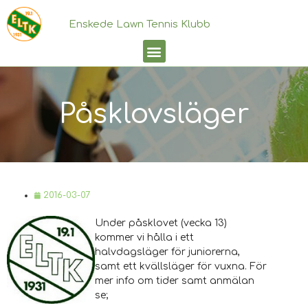
Enskede Lawn Tennis Klubb
Påsklovsläger
2016-03-07
Under påsklovet (vecka 13)
kommer vi hålla i ett
halvdagsläger för juniorerna,
samt ett kvällsläger för vuxna. För
mer info om tider samt anmälan
se;