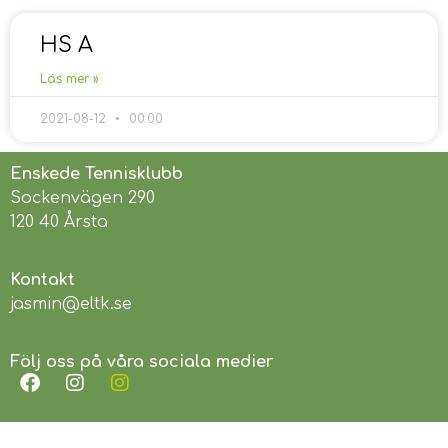
HS A
Läs mer »
2021-08-12
00:00
Enskede Tennisklubb
Sockenvägen 290
120 40 Årsta
Kontakt
jasmin@eltk.se
Följ oss på våra sociala medier
Länkar