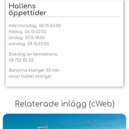
Hallens
öppet­tider
mån-torsdag 06.15–23.00
fredag 06.15–22.00
lördag 07.15–18.00
söndag 08.15–23.00
Bokning av tennisbana:
08-722 82 55
Banorna stänger 30 min
innan hallen stänger.
Relaterade inlägg ​(
cWeb
)