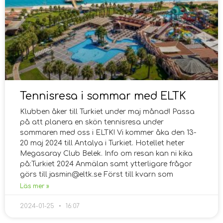
Tennisresa i sommar med ELTK
Klubben åker till Turkiet under maj månad! Passa
på att planera en skön tennisresa under
sommaren med oss i ELTK! Vi kommer åka den 13-
20 maj 2024 till Antalya i Turkiet. Hotellet heter
Megasaray Club Belek. Info om resan kan ni kika
på:Turkiet 2024 Anmälan samt ytterligare frågor
görs till jasmin@eltk.se Först till kvarn som
Läs mer »
2024-01-25
16:07