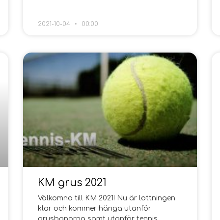
2021-10-04
00:00
KM grus 2021
Välkomna till KM 2021! Nu är lottningen
klar och kommer hänga utanför
grusbanorna samt utanför tennis