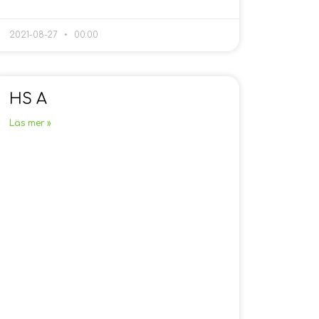
2021-08-27
00:00
HS A
Läs mer »