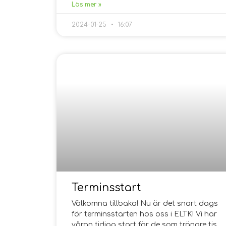
Läs mer »
2024-01-25
16:07
Terminsstart
Välkomna tillbaka! Nu är det snart dags
för terminsstarten hos oss i ELTK! Vi har
våran tidiga start för de som tränare tis,