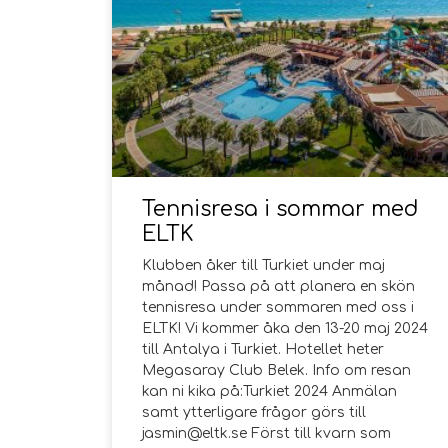
Tennisresa i sommar med
ELTK
Klubben åker till Turkiet under maj
månad! Passa på att planera en skön
tennisresa under sommaren med oss i
ELTK! Vi kommer åka den 13-20 maj 2024
till Antalya i Turkiet. Hotellet heter
Megasaray Club Belek. Info om resan
kan ni kika på:Turkiet 2024 Anmälan
samt ytterligare frågor görs till
jasmin@eltk.se Först till kvarn som