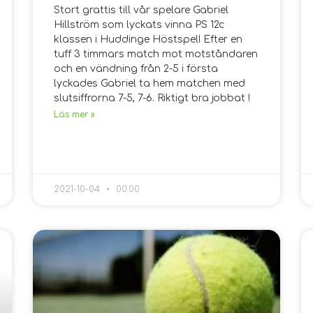
Stort grattis till vår spelare Gabriel
Hillström som lyckats vinna PS 12c
klassen i Huddinge Höstspel! Efter en
tuff 3 timmars match mot motståndaren
och en vändning från 2-5 i första
lyckades Gabriel ta hem matchen med
slutsiffrorna 7-5, 7-6. Riktigt bra jobbat !
Läs mer »
2021-10-04
00:00