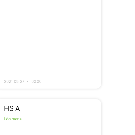
2021-08-27
00:00
HS A
Läs mer »