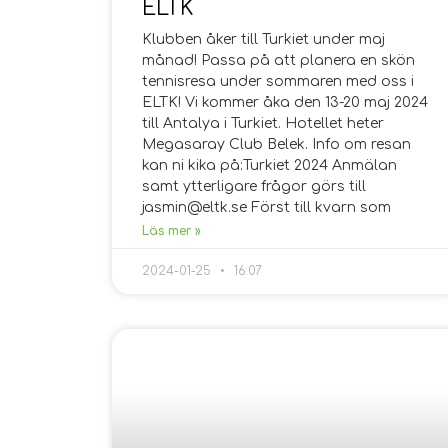
ELTK
Klubben åker till Turkiet under maj
månad! Passa på att planera en skön
tennisresa under sommaren med oss i
ELTK! Vi kommer åka den 13-20 maj 2024
till Antalya i Turkiet. Hotellet heter
Megasaray Club Belek. Info om resan
kan ni kika på:Turkiet 2024 Anmälan
samt ytterligare frågor görs till
jasmin@eltk.se Först till kvarn som
Läs mer »
2024-01-25
16:07