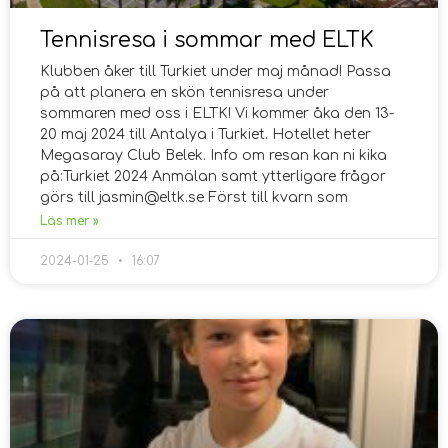
Tennisresa i sommar med ELTK
Klubben åker till Turkiet under maj månad! Passa
på att planera en skön tennisresa under
sommaren med oss i ELTK! Vi kommer åka den 13-
20 maj 2024 till Antalya i Turkiet. Hotellet heter
Megasaray Club Belek. Info om resan kan ni kika
på:Turkiet 2024 Anmälan samt ytterligare frågor
görs till jasmin@eltk.se Först till kvarn som
Läs mer »
2024-01-25
16:07