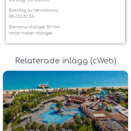
söndag 08.15–23.00
Bokning av tennisbana:
08-722 82 55
Banorna stänger 30 min
innan hallen stänger.
Relaterade inlägg ​(
cWeb
)