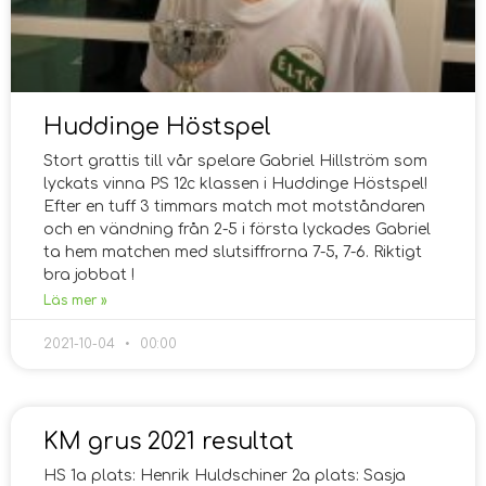
Huddinge Höstspel
Stort grattis till vår spelare Gabriel Hillström som
lyckats vinna PS 12c klassen i Huddinge Höstspel!
Efter en tuff 3 timmars match mot motståndaren
och en vändning från 2-5 i första lyckades Gabriel
ta hem matchen med slutsiffrorna 7-5, 7-6. Riktigt
bra jobbat !
Läs mer »
2021-10-04
00:00
KM grus 2021 resultat
HS 1a plats: Henrik Huldschiner 2a plats: Sasja