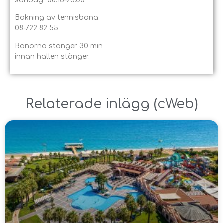
söndag 08.15–23.00
Bokning av tennisbana:
08-722 82 55
Banorna stänger 30 min
innan hallen stänger.
Relaterade inlägg ​(
cWeb
)