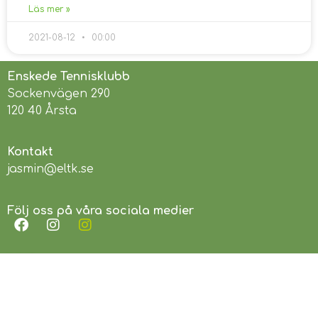
Läs mer »
2021-08-12
00:00
Enskede Tennisklubb
Sockenvägen 290
120 40 Årsta
Kontakt
jasmin@eltk.se
Följ oss på våra sociala medier
Länkar
Enskede Rackethall
Svenska Tennisförbundet