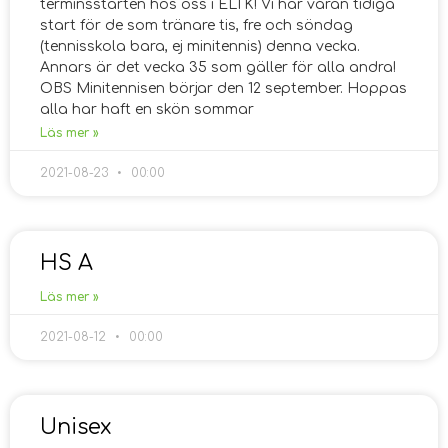
terminsstarten hos oss i ELTK! Vi har våran tidiga
start för de som tränare tis, fre och söndag
(tennisskola bara, ej minitennis) denna vecka.
Annars är det vecka 35 som gäller för alla andra!
OBS Minitennisen börjar den 12 september. Hoppas
alla har haft en skön sommar
Läs mer »
2021-08-23
00:00
HS A
Läs mer »
2021-08-12
00:00
Unisex