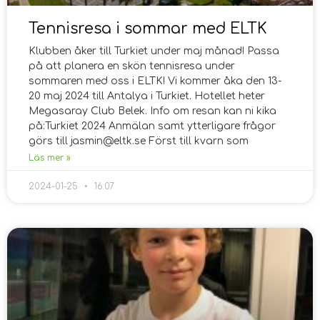
Tennisresa i sommar med ELTK
Klubben åker till Turkiet under maj månad! Passa
på att planera en skön tennisresa under
sommaren med oss i ELTK! Vi kommer åka den 13-
20 maj 2024 till Antalya i Turkiet. Hotellet heter
Megasaray Club Belek. Info om resan kan ni kika
på:Turkiet 2024 Anmälan samt ytterligare frågor
görs till jasmin@eltk.se Först till kvarn som
Läs mer »
2024-01-25
16:07