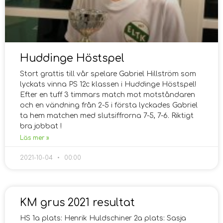
Huddinge Höstspel
Stort grattis till vår spelare Gabriel Hillström som
lyckats vinna PS 12c klassen i Huddinge Höstspel!
Efter en tuff 3 timmars match mot motståndaren
och en vändning från 2-5 i första lyckades Gabriel
ta hem matchen med slutsiffrorna 7-5, 7-6. Riktigt
bra jobbat !
Läs mer »
2021-10-04
00:00
KM grus 2021 resultat
HS 1a plats: Henrik Huldschiner 2a plats: Sasja