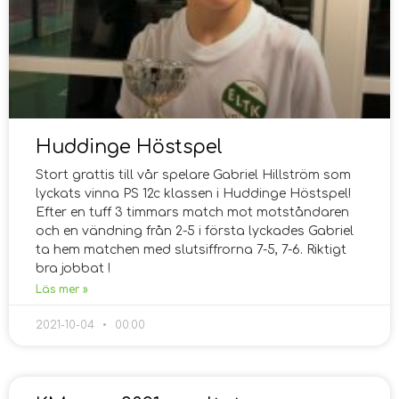
Huddinge Höstspel
Stort grattis till vår spelare Gabriel Hillström som
lyckats vinna PS 12c klassen i Huddinge Höstspel!
Efter en tuff 3 timmars match mot motståndaren
och en vändning från 2-5 i första lyckades Gabriel
ta hem matchen med slutsiffrorna 7-5, 7-6. Riktigt
bra jobbat !
Läs mer »
2021-10-04
00:00