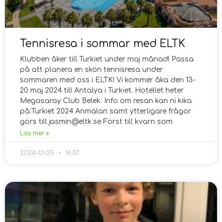
Tennisresa i sommar med ELTK
Klubben åker till Turkiet under maj månad! Passa
på att planera en skön tennisresa under
sommaren med oss i ELTK! Vi kommer åka den 13-
20 maj 2024 till Antalya i Turkiet. Hotellet heter
Megasaray Club Belek. Info om resan kan ni kika
på:Turkiet 2024 Anmälan samt ytterligare frågor
görs till jasmin@eltk.se Först till kvarn som
Läs mer »
2024-01-25
16:07