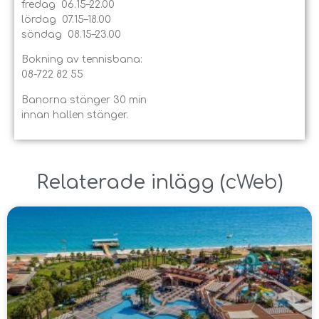
fredag 06.15–22.00
lördag 07.15–18.00
söndag 08.15–23.00
Bokning av tennisbana:
08-722 82 55
Banorna stänger 30 min
innan hallen stänger.
Relaterade inlägg ​(
cWeb
)