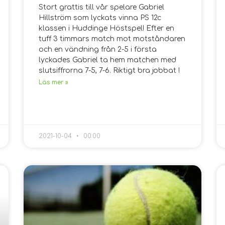
Stort grattis till vår spelare Gabriel
Hillström som lyckats vinna PS 12c
klassen i Huddinge Höstspel! Efter en
tuff 3 timmars match mot motståndaren
och en vändning från 2-5 i första
lyckades Gabriel ta hem matchen med
slutsiffrorna 7-5, 7-6. Riktigt bra jobbat !
Läs mer »
2021-10-04
00:00