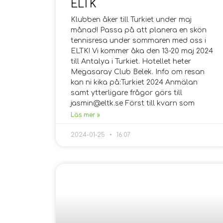
ELTK
Klubben åker till Turkiet under maj
månad! Passa på att planera en skön
tennisresa under sommaren med oss i
ELTK! Vi kommer åka den 13-20 maj 2024
till Antalya i Turkiet. Hotellet heter
Megasaray Club Belek. Info om resan
kan ni kika på:Turkiet 2024 Anmälan
samt ytterligare frågor görs till
jasmin@eltk.se Först till kvarn som
Läs mer »
2024-01-25
16:07