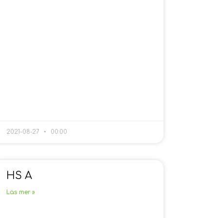
2021-08-27
00:00
HS A
Läs mer »