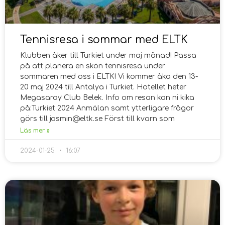
Tennisresa i sommar med ELTK
Klubben åker till Turkiet under maj månad! Passa
på att planera en skön tennisresa under
sommaren med oss i ELTK! Vi kommer åka den 13-
20 maj 2024 till Antalya i Turkiet. Hotellet heter
Megasaray Club Belek. Info om resan kan ni kika
på:Turkiet 2024 Anmälan samt ytterligare frågor
görs till jasmin@eltk.se Först till kvarn som
Läs mer »
2024-01-25
16:07