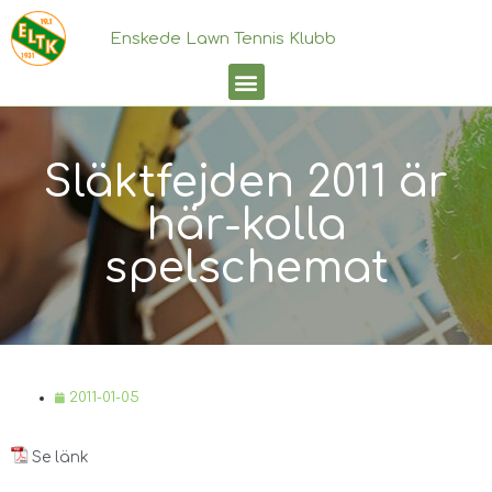
Enskede Lawn Tennis Klubb
Släktfejden 2011 är
här-kolla
spelschemat
2011-01-05
Se länk