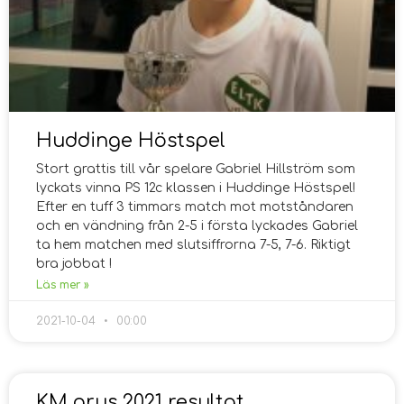
Huddinge Höstspel
Stort grattis till vår spelare Gabriel Hillström som
lyckats vinna PS 12c klassen i Huddinge Höstspel!
Efter en tuff 3 timmars match mot motståndaren
och en vändning från 2-5 i första lyckades Gabriel
ta hem matchen med slutsiffrorna 7-5, 7-6. Riktigt
bra jobbat !
Läs mer »
2021-10-04
00:00
KM grus 2021 resultat