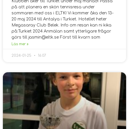
Klubben åker till Turkiet under maj månad! Passa
på att planera en skön tennisresa under
sommaren med oss i ELTK! Vi kommer åka den 13-
20 maj 2024 till Antalya i Turkiet. Hotellet heter
Megasaray Club Belek. Info om resan kan ni kika
på:Turkiet 2024 Anmälan samt ytterligare frågor
görs till jasmin@eltk.se Först till kvarn som
Läs mer »
2024-01-25
16:07