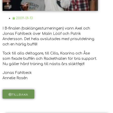
2009-01-13
I B-finalen (baklängesturneringen) vann Axel och
Jonas Fahlbeck över Malin Lööf och Patrik
Andersson. Det hela avslutades med prisutdelning
och en härlig buffé!
Tack till alla deltagare, till Cilla, Kaarina och Åse
som fixade buffén och Rackethallen för bra support.
Nu gäller hård träning till nästa års släktfejd!
Jonas Fahlbeck
Annelie Rosén
TILLBAKA