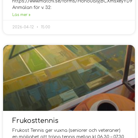
https://www.matchi.se/forms/Hono0aIyjBCXmsxeyYD9
Anmälan för v. 32:
Läs mer »
2026-04-12
15:00
Frukosttennis
Frukost Tennis ger vuxna (seniorer och veteraner)
en möjlighet att träna tennis mellan kl 06.30 – 07.30