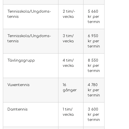
Tennis­skola/
Ungdoms­
2 tim/
­
5 660
tennis
vecka
kr per
termin
Tennis­skola/
Ungdoms­
3 tim/­
6 950
tennis
vecka
kr per
termin
Tävlings­grupp
4 tim/
8 550
vecka
kr per
termin
Vuxen­tennis
16
4 780
gånger
kr per
termin
Dam­tennis
1 tim/
3 600
vecka
kr per
termin