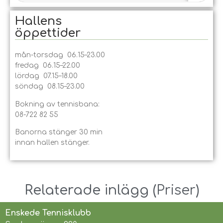
Hallens
öppet­tider
mån-torsdag 06.15–23.00
fredag 06.15–22.00
lördag 07.15–18.00
söndag 08.15–23.00
Bokning av tennisbana:
08-722 82 55
Banorna stänger 30 min
innan hallen stänger.
Relaterade inlägg ​(
Priser
)
Enskede Tennisklubb