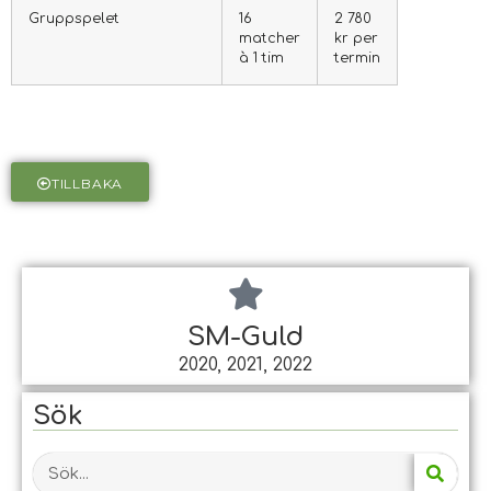
Grupp­spelet
16
2 780
matcher
kr per
à 1 tim
termin
TILLBAKA
SM-Guld
2020, 2021, 2022
Sök