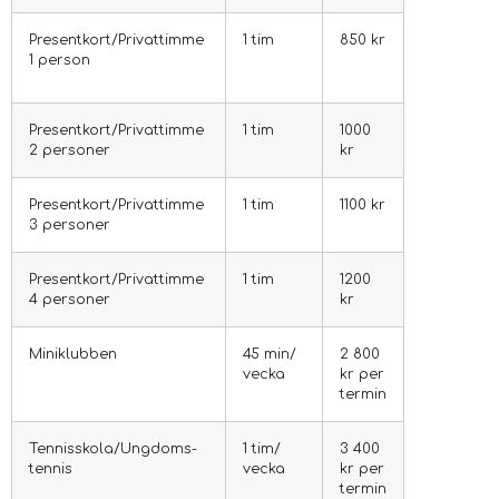
Presentkort/Privattimme
1 tim
850 kr
1 person
Presentkort/Privattimme
1 tim
1000
2 personer
kr
Presentkort/Privattimme
1 tim
1100 kr
3 personer
Presentkort/Privattimme
1 tim
1200
4 personer
kr
Mini­klubben
45 min/
2 800
vecka
kr per
termin
Tennis­skola/
Ungdoms­
1 tim/
3 400
tennis
vecka
kr per
termin