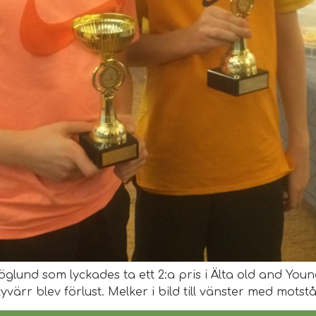
glund som lyckades ta ett 2:a pris i Älta old and Young
värr blev förlust. Melker i bild till vänster med motstå