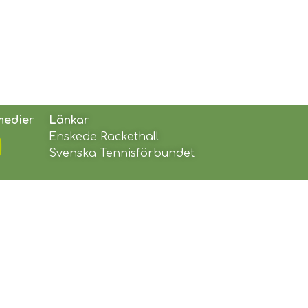
medier
Länkar
Enskede Rackethall
Svenska Tennisförbundet